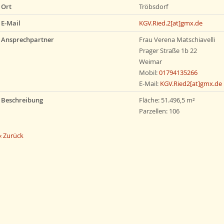
Ort
Tröbsdorf
E-Mail
KGV.Ried.2[at]gmx.de
Ansprechpartner
Frau Verena Matschiavelli
Prager Straße 1b 22
Weimar
Mobil:
01794135266
E-Mail:
KGV.Ried2[at]gmx.de
Beschreibung
Fläche: 51.496,5 m²
Parzellen: 106
« Zurück