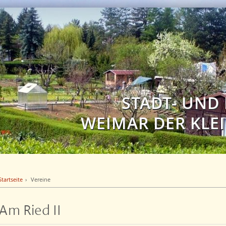
STADT- UND
WEIMAR DER KLEI
Startseite
Vereine
Am Ried II