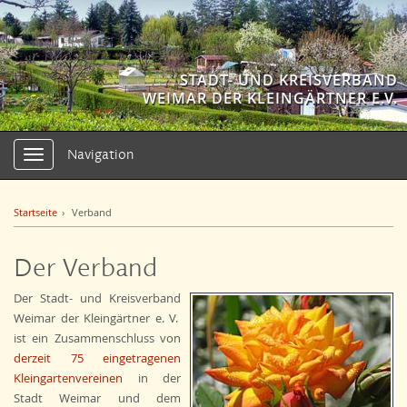
STADT- UND KREISVERBAND
WEIMAR DER KLEINGÄRTNER E.V.
Navigation
Navigation
ein-/ausblenden
Startseite
Verband
Der Verband
Der Stadt- und Kreisverband
Weimar der Kleingärtner e. V.
ist ein Zusammenschluss von
derzeit 75 eingetragenen
Kleingartenvereinen
in der
Stadt Weimar und dem