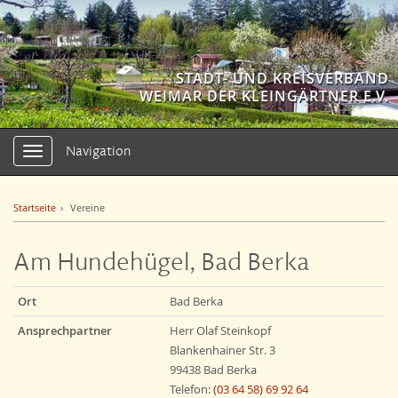
STADT- UND KREISVERBAND
WEIMAR DER KLEINGÄRTNER E.V.
Navigation
Navigation
ein-/ausblenden
Startseite
Vereine
Am Hundehügel, Bad Berka
Ort
Bad Berka
Ansprechpartner
Herr Olaf Steinkopf
Blankenhainer Str. 3
99438 Bad Berka
Telefon:
(03 64 58) 69 92 64