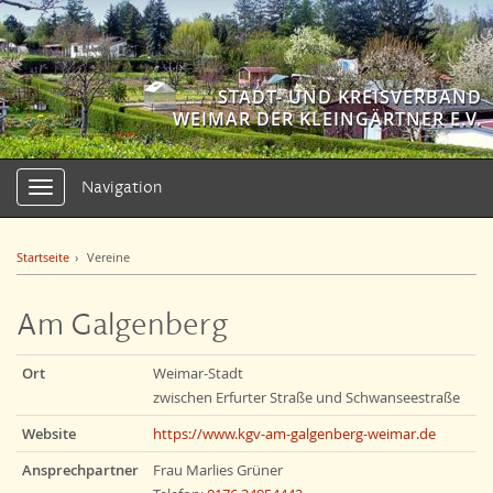
STADT- UND KREISVERBAND
WEIMAR DER KLEINGÄRTNER E.V.
Navigation
Navigation
ein-/ausblenden
Startseite
Vereine
Am Galgenberg
Ort
Weimar-Stadt
zwischen Erfurter Straße und Schwanseestraße
Website
https://www.kgv-am-galgenberg-weimar.de
Ansprechpartner
Frau Marlies Grüner