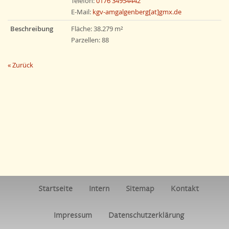
Telefon:
0176 34954442
E-Mail:
kgv-amgalgenberg[at]gmx.de
Beschreibung
Fläche: 38.279 m²
Parzellen: 88
« Zurück
Startseite
Intern
Sitemap
Kontakt
Impressum
Datenschutzerklärung