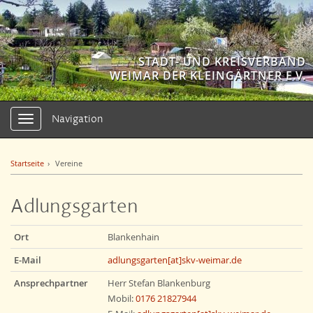
STADT- UND KREISVERBAND
WEIMAR DER KLEINGÄRTNER E.V.
Navigation
Navigation
ein-/ausblenden
Startseite
Vereine
Adlungsgarten
Ort
Blankenhain
E-Mail
adlungsgarten[at]skv-weimar.de
Ansprechpartner
Herr Stefan Blankenburg
Mobil:
0176 21827944