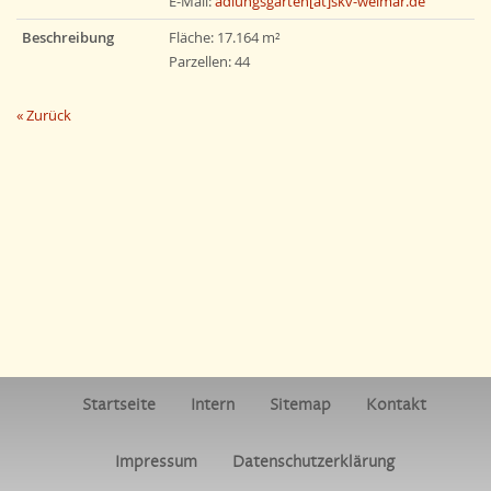
E-Mail:
adlungsgarten[at]skv-weimar.de
Beschreibung
Fläche: 17.164 m²
Parzellen: 44
« Zurück
Startseite
Intern
Sitemap
Kontakt
Impressum
Datenschutzerklärung