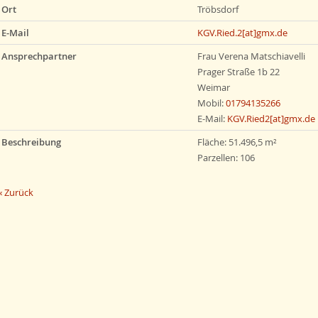
Ort
Tröbsdorf
E-Mail
KGV.Ried.2[at]gmx.de
Ansprechpartner
Frau Verena Matschiavelli
Prager Straße 1b 22
Weimar
Mobil:
01794135266
E-Mail:
KGV.Ried2[at]gmx.de
Beschreibung
Fläche: 51.496,5 m²
Parzellen: 106
« Zurück