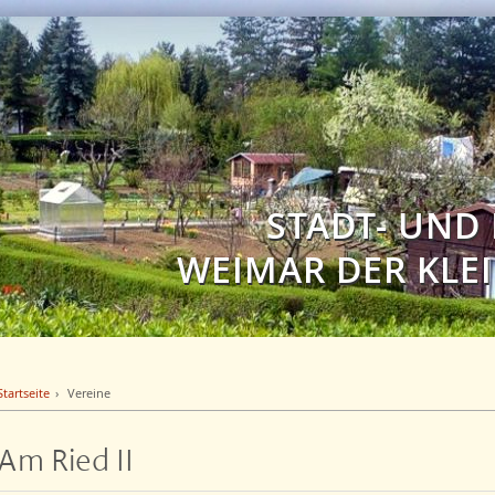
STADT- UND
WEIMAR DER KLEI
Startseite
Vereine
Am Ried II